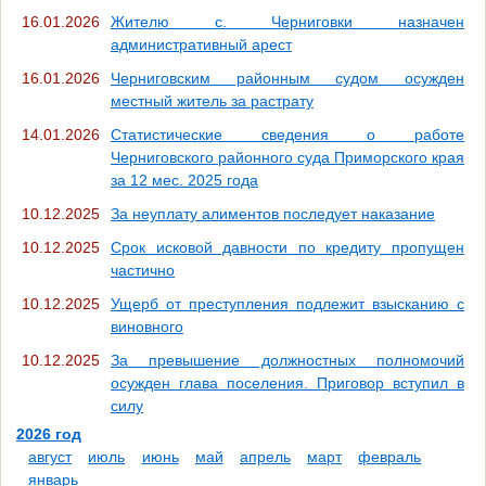
16.01.2026
Жителю с. Черниговки назначен
административный арест
16.01.2026
Черниговским районным судом осужден
местный житель за растрату
14.01.2026
Статистические сведения о работе
Черниговского районного суда Приморского края
за 12 мес. 2025 года
10.12.2025
За неуплату алиментов последует наказание
10.12.2025
Срок исковой давности по кредиту пропущен
частично
10.12.2025
Ущерб от преступления подлежит взысканию с
виновного
10.12.2025
За превышение должностных полномочий
осужден глава поселения. Приговор вступил в
силу
2026 год
август
июль
июнь
май
апрель
март
февраль
январь