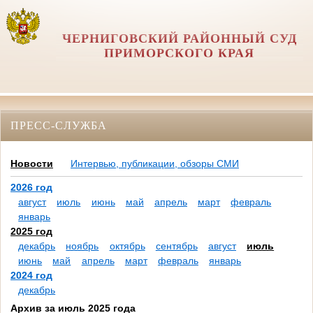
ЧЕРНИГОВСКИЙ РАЙОННЫЙ СУД
ПРИМОРСКОГО КРАЯ
ПРЕСС-СЛУЖБА
Новости
Интервью, публикации, обзоры СМИ
2026 год
август
июль
июнь
май
апрель
март
февраль
январь
2025 год
декабрь
ноябрь
октябрь
сентябрь
август
июль
июнь
май
апрель
март
февраль
январь
2024 год
декабрь
Архив за июль 2025 года