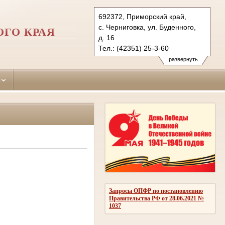
692372, Приморский край,
с. Черниговка, ул. Буденного,
ГО КРАЯ
д. 16
Тел.: (42351) 25-3-60
chernigovsky.prm@sudrf.ru
развернуть
Запросы ОПФР по постановлению
Правительства РФ от 28.06.2021 №
1037