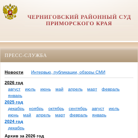
ЧЕРНИГОВСКИЙ РАЙОННЫЙ СУД
ПРИМОРСКОГО КРАЯ
ПРЕСС-СЛУЖБА
Новости
Интервью, публикации, обзоры СМИ
2026 год
август
июль
июнь
май
апрель
март
февраль
январь
2025 год
декабрь
ноябрь
октябрь
сентябрь
август
июль
июнь
май
апрель
март
февраль
январь
2024 год
декабрь
Архив за 2026 год