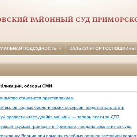
ОВСКИЙ РАЙОННЫЙ СУД ПРИМОРСКО
РИАЛЬНАЯ ПОДСУДНОСТЬ
КАЛЬКУЛЯТОР ГОСПОШЛИНЫ
убликации, обзоры СМИ
приимство становится преступлением
ый вылов водных биологических ресурсов придется заплатить
у» провести «тест-драйв» машины — теперь плати за ДТП
девшая «куском границы» в Приморье, продала землю из-за суда
гражданку Японии при помощи судебных органов заставили вернут