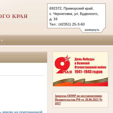
692372, Приморский край,
с. Черниговка, ул. Буденного,
ГО КРАЯ
д. 16
Тел.: (42351) 25-3-60
chernigovsky.prm@sudrf.ru
развернуть
Запросы ОПФР по постановлению
Правительства РФ от 28.06.2021 №
1037
ь землю на приграничной