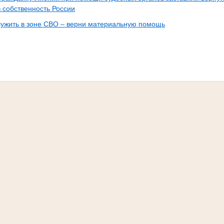
 собственность России
лужить в зоне СВО – верни материальную помощь