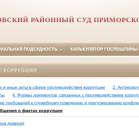
ОВСКИЙ РАЙОННЫЙ СУД ПРИМОРСКО
РИАЛЬНАЯ ПОДСУДНОСТЬ
КАЛЬКУЛЯТОР ГОСПОШЛИНЫ
Е КОРРУПЦИИ
е и иные акты в сфере противодействия коррупции
2. Антикорр
лы
4. Формы документов, связанных с противодействием корруп
ию требований к служебному поведению и урегулированию конфли
общения о фактах коррупции
она доверия