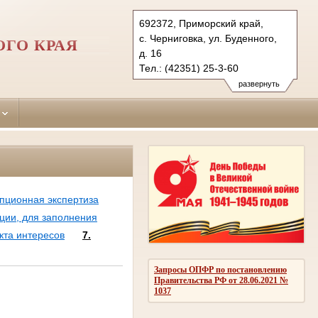
692372, Приморский край,
с. Черниговка, ул. Буденного,
ГО КРАЯ
д. 16
Тел.: (42351) 25-3-60
chernigovsky.prm@sudrf.ru
развернуть
упционная экспертиза
ции, для заполнения
кта интересов
7.
Запросы ОПФР по постановлению
Правительства РФ от 28.06.2021 №
1037